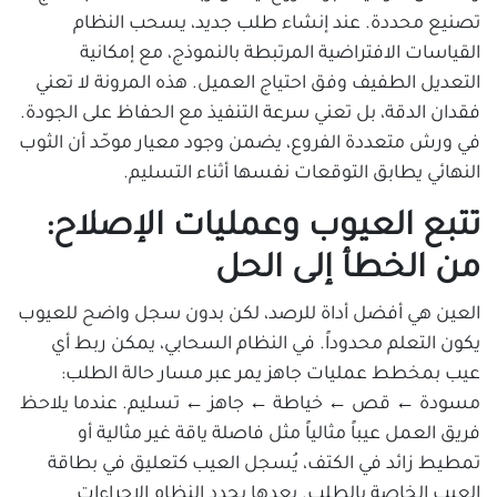
تصنيع محددة. عند إنشاء طلب جديد، يسحب النظام
القياسات الافتراضية المرتبطة بالنموذج، مع إمكانية
التعديل الطفيف وفق احتياج العميل. هذه المرونة لا تعني
فقدان الدقة، بل تعني سرعة التنفيذ مع الحفاظ على الجودة.
في ورش متعددة الفروع، يضمن وجود معيار موحّد أن الثوب
النهائي يطابق التوقعات نفسها أثناء التسليم.
تتبع العيوب وعمليات الإصلاح:
من الخطأ إلى الحل
العين هي أفضل أداة للرصد، لكن بدون سجل واضح للعيوب
يكون التعلم محدوداً. في النظام السحابي، يمكن ربط أي
عيب بمخطط عمليات جاهز يمر عبر مسار حالة الطلب:
مسودة ← قص ← خياطة ← جاهز ← تسليم. عندما يلاحظ
فريق العمل عيباً مثالياً مثل فاصلة ياقة غير مثالية أو
تمطيط زائد في الكتف، يُسجل العيب كتعليق في بطاقة
العيب الخاصة بالطلب. بعدها يحدد النظام الإجراءات