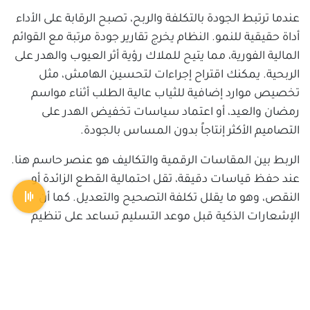
عندما ترتبط الجودة بالتكلفة والربح، تصبح الرقابة على الأداء
أداة حقيقية للنمو. النظام يخرج تقارير جودة مرتبة مع القوائم
المالية الفورية، مما يتيح للملاك رؤية أثر العيوب والهدر على
الربحية. يمكنك اقتراح إجراءات لتحسين الهامش، مثل
تخصيص موارد إضافية للثياب عالية الطلب أثناء مواسم
رمضان والعيد، أو اعتماد سياسات تخفيض الهدر على
التصاميم الأكثر إنتاجاً بدون المساس بالجودة.
الربط بين المقاسات الرقمية والتكاليف هو عنصر حاسم هنا.
عند حفظ قياسات دقيقة، تقل احتمالية القطع الزائدة أو
النقص، وهو ما يقلل تكلفة التصحيح والتعديل. كما أن
الإشعارات الذكية قبل موعد التسليم تساعد على تنظيم
التوريدات وتفادي rush orders ذات تكاليف أعلى وتؤثر إيجاباً
في الربحية.
إدارة المواسم كفرصة للتميز