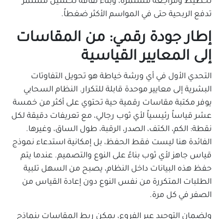
تخطيط ومراجعة مستمرة، وبناء ثقافة تحسين مستمر
تدفع الربحية حتى في المواسم الأكثر ضغطاً.
إطار جودة رقمي: من المقاسات
إلى المعايير القياسية
التحدي الأول في أي ورشة خياطة هو تحويل التفاوتات
البشرية إلى معايير موحدة قابلة للتكرار. النظام السحابي
يوفر مكتبة مقاسات رقمية حية تحتوي على أكثر من خمسة
عشر قياساً رئيسياً لأي ثوب رجالي، مع تعريفات دقيقة لكل
نقطة: الكم، الكتف، الصدر، الرقبة، طول الساق، وغيرها.
الفائدة هنا ليست فقط الحفظ، بل إمكانية استدعاء نموذج
قياس جاهز لأي ثوب بناءً على النوع والتصميم. عندما يتم
حفظ هذه البيانات داخل النظام، يصبح من السهل تلبية
الطلبات المتكررة من نفس النوع دون إعادة القياس من
الصفر في كل مرة.
ولضمان التوحيد عبر الفروع، يمكن ربط المقاسات بنماذج