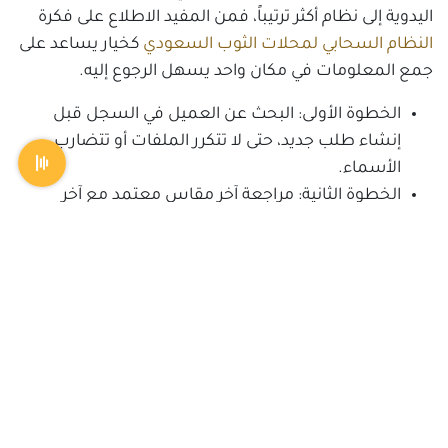
اليدوية إلى نظام أكثر ترتيباً، فمن المفيد الاطلاع على فكرة
النظام السحابي لمحلات الثوب السعودي
كخيار يساعد على
جمع المعلومات في مكان واحد يسهل الرجوع إليه.
الخطوة الأولى:
البحث عن العميل في السجل قبل
إنشاء طلب جديد، حتى لا تتكرر الملفات أو تتضارب
الأسماء.
الخطوة الثانية:
مراجعة آخر مقاس معتمد مع آخر
ملاحظات خاصة بالقصة أو الاتساع أو الطول.
الخطوة الثالثة:
تحديد هل الطلب مبني على قياس
سابق أم يحتاج تحديثاً جزئياً أو كاملاً.
الخطوة الرابعة:
تسجيل أي اختلافات خاصة بهذا الطلب
بوضوح، وعدم تركها في الرسائل أو الملاحظات
الشفوية.
الخطوة الخامسة:
ربط الطلب بتاريخ واضح واسم
الموظف الذي استقبل البيانات لتسهيل المراجعة عند
الحاجة.