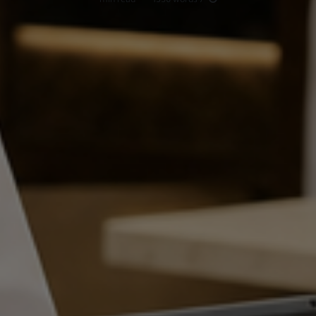
min read
·
1356
words
7