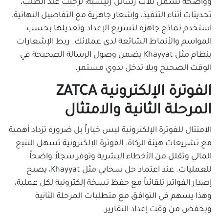
وواضحة تشمل ثلاث رسائل رئيسية: ترحيب عند الطلب،
تحديثات أثناء التنفيذ، وإشعار جاهزية مع التفاصيل النهائية.
استخدم نماذج جاهزة لتسريع الإعداد وتعديلها بحسب
المواسم والأنماط الشائعة لدى عملائك. ربط الإشعارات
بنظام مثل Khayyat يضمن وصول الرسالة الصحيحة في
الوقت الصحيح وبلا تدخل يدوي مستمر.
الفوترة الإلكترونية ZATCA
المرحلة الثانية والامتثال
الامتثال للفوترة الإلكترونية ليس خياراً بل ضرورة تزداد أهمية
مع تشريعات هيئة الزكاة. الفوترة الإلكترونية تسهل التتبع
المالي وتقلل من الأخطاء البشرية وتوفر سجلاً واضحاً
للعمليات. عند اعتماد حل سحابي مثل Khayyat، يصبح
إصدار الفواتير تلقائياً مع حفظ نسخة إلكترونية لكل عملية،
وهذا يسهم في التوافق مع متطلبات المرحلة الثانية
ويخفض من وقت إعداد التقارير.