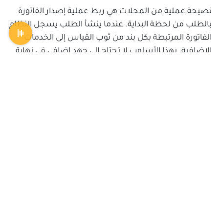
نصيحة عملية من المحلات هي ربط عملية إصدار الفاتورة
بالطلب من لحظة البداية. عندما ينشأ الطلب يسجل النظام
الفاتورة المرتبطة بكل بند من ثوب القياس إلى الخدمات
الإضافية. بهذا الأسلوب لا تحتاج إلى جهد إضافي في نهاية
الدورة لإعداد تقارير مالية أو مطابقة فواتير يدوية مع
الطلبات، وتتحقق الدقة وتقل الأخطاء البشرية بشكل
ملموس.
التقارير المالية والأرباح: رؤية
يومية وأفقية لأداء المحل
التقارير اللحظية تتيح لك رؤية أرباح اليوم والربح الإجمالي
للموسم والمتغيرات التي تؤثر في الهامش. من واقع
المحلات في السعودية التي تعتمد أنظمة سحابية، تقارير
مثل صافي الربح، المصروفات التشغيلية، ونسبة الربح من
كل ثوب تساعد في اتخاذ قرارات أكثر حكمة مثل تعديل