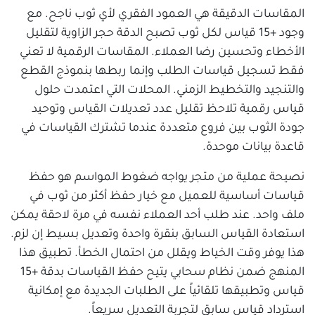
المقاسات الدقيقة هي العمود الفقري لأي ثوب ناجح. مع
وجود +15 قياس لكل ثوب تصبح الدقة حجر الزاوية لتقليل
الأخطاء وتحسين رضا العملاء. المقاسات الرقمية لا تعني
فقط تسجيل قياسات الطلب وإنما ربطها بنموذج القطع
والتنجيد والتخطيط الزمني. المحلات التي اعتمدت حلول
قياس رقمية تلاحظ تقليل عدد تعديلات القياس وتوحيد
جودة الثوب بين فروع متعددة عندما تشترك القياسات في
قاعدة بيانات موحدة.
نصيحة عملية من متجر يواجه ضغوط المواسم هو حفظ
قياسات أساسية للعميل مع خيار حفظ أكثر من ثوب في
ملف واحد. عند طلب أحد العملاء نفسه في مرة لاحقة يمكن
استعادة القياس السابق بنقرة واحدة وتعديل بسيط إن لزم.
هذا يوفر وقت الخياط ويقلل من احتمال الخطأ. تطبيق هذا
المنهج ضمن نظام سحابي يتيح حفظ القياسات بدقة +15
قياس وتطبيقها تلقائياً على الطلبات الجديدة مع إمكانية
استرداد قياس سابق لتجربة التعديل سريعاً.