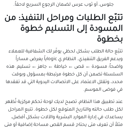
جلوس، أو ثوب عرس لضمان الرجوع السريع لاحقاً.
تتبّع الطلبات ومراحل التنفيذ: من
المسودة إلى التسليم خطوة
بخطوة
تتبّع حالة الطلب بشكل لحظي يوفّر لك الشفافية للعملاء
ويدعم الفريق التنفيذي. النظام ي logicياً يعرض مساراً
واضحاً: مسودة ← قص ← خياطة ← جاهز ← تسليم. هذه
السلسلة تضمن أن كل خطوة مرتبطة بمسؤول وبوقت
محدد، وتقلل الاعتماد على الاتصالات اليدوية التي قد تفقدها
في فوضى الموسم.
عند تطبيق هذا النظام، تصبح لديك لوحة تحكم مركزية تُظهر
لكل طلب حالته والتاريخ المتوقع لكل خطوة. تتبع المراحل
يساعدك في إدارة الموارد البشرية والآلات بشكل أفضل،
مثلاً أن تعرف متى يحتاج قسم القص مساحة إضافية أو متى