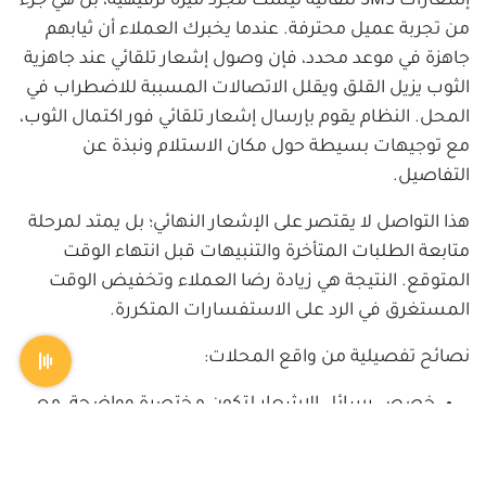
إشعارات SMS تلقائية ليست مجرد ميزة ترفيهية، بل هي جزء
من تجربة عميل محترفة. عندما يخبرك العملاء أن ثيابهم
جاهزة في موعد محدد، فإن وصول إشعار تلقائي عند جاهزية
الثوب يزيل القلق ويقلل الاتصالات المسببة للاضطراب في
المحل. النظام يقوم بإرسال إشعار تلقائي فور اكتمال الثوب،
مع توجيهات بسيطة حول مكان الاستلام ونبذة عن
التفاصيل.
هذا التواصل لا يقتصر على الإشعار النهائي؛ بل يمتد لمرحلة
متابعة الطلبات المتأخرة والتنبيهات قبل انتهاء الوقت
المتوقع. النتيجة هي زيادة رضا العملاء وتخفيض الوقت
المستغرق في الرد على الاستفسارات المتكررة.
نصائح تفصيلية من واقع المحلات:
خصص رسائل الإشعار لتكون مختصرة وواضحة، مع
ذكر اسم العميل واسم الثوب وتاريخ التسليم المتوقع.
اضف خياراً لعملاءك لطلب التحديثات عبر القنوات