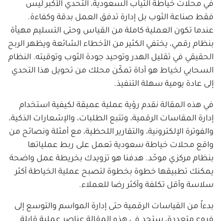
في محلات خياطة الثياب السعودية، التحدي الأكبر ليس
فقط صناعة الثوب بل إدارة تدفق العمل بدقة وكفاءة.
عندما تكون العملية كاملة من القياس وحتى التسليم مهيأة
بنظام رقمي، يختفي الكثير من الأخطاء الشائعة ويظهر الربح
الحقيقي في تقليل الهدر وتوحيد جودة الثوب وتوقيته. النظام
السحابي لخياط هو أداة تمكّن محلك من تحويل هذا التحدي
إلى عادة يومية سهلة التنفيذ.
في هذه المقالة نقدم رؤية عملية عميقة لكيفية استخدام
إدارة المقاسات الرقمية، وتتبع الطلبات، والإشعارات الذكية،
والفوترة الإلكترونية، والتقارير اللحظية، مع أمثلة ونصائح من
واقع محلات خياطة سعودية تعمل على ربط عملياتها
بنظام مركزي موحّد. هدفنا هو تزويدك بخريطة عمل واضحة
يمكنك تطبيقها خطوة بخطوة لتصبح عملية الخياطة أكثر
سلاسة وأقل تكلفة وأكثر رضا للعملاء.
بدءاً من القياسات الرقمية حتى إدارة المواسم والتوسع إلى
فروع متعددة، ستجد في هذه المقالة عناصر عملية قابلة