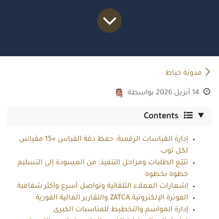
مدونة خياط
14 أبريل 2026
بواسطة
Contents
إدارة القياسات الرقمية: حفظ دقة القياس +15 مقياس
لكل ثوب
تتبّع الطلبات ومراحل التنفيذ: من المسودة إلى التسليم
خطوة بخطوة
إشعارات العملاء التلقائية وتواصل أسرع وأكثر شفافية
الفوترة الإلكترونية ZATCA والتقارير المالية الفورية
إدارة المواسم والتخطيط للمناسبات الكبرى